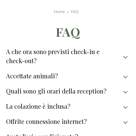
Home
FAQ
FAQ
Text Section
A che ora sono previsti check-in e
check-out?
Accettate animali?
Il check-in é disponibile dalle ore 15:00 alle ore 22:30. Il check-out va
effettuato entro le ore 11:00.
Quali sono gli orari della reception?
Non sono ammessi animali.
La colazione è inclusa?
La reception è aperta dalle 07:30 alle 23:00.
Offrite connessione internet?
La nostra buonissima colazione è sempre inclusa nella tariffa.
Sì, il Wi-Fi è disponibile in tutte le aree dell'hotel.