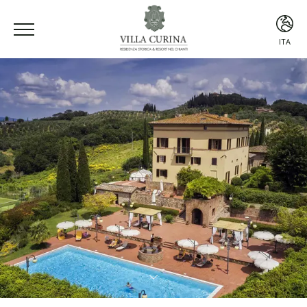
ITA
ITA
ENG